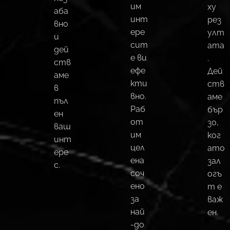
им
ху
аба
инт
рез
вно
ере
улт
и
сит
ата
дей
е ви
.
ств
ефе
Дей
аме
кти
ств
в
вно.
аме
пъл
Раб
бър
ен
от
зо,
ваш
им
ког
инт
цел
ато
ере
ена
зал
с.
соч
огъ
ено
т е
за
важ
най
ен.
-до