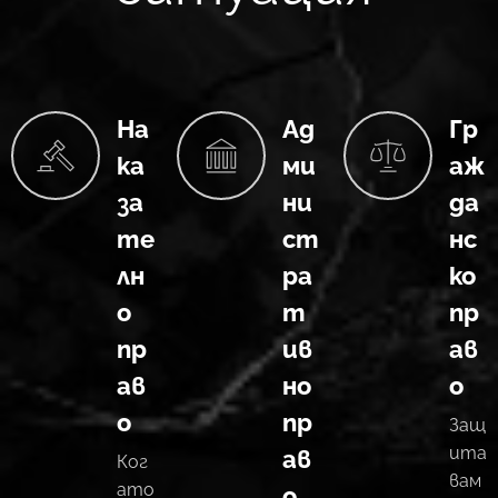
На
Ад
Гр
ка
ми
аж
за
ни
да
те
ст
нс
лн
ра
ко
о
т
пр
пр
ив
ав
ав
но
о
о
пр
Защ
ита
ав
Ког
вам
ато
о