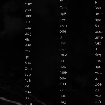
е
сит
Осп
ваш
уац
орв
ите
ият
аме
пра
а е
акт
ва
сер
ове
реш
иоз
и
ите
на,
нак
лно
ние
аза
и
сме
тел
без
до
ни
ком
вас.
пос
про
Оси
тан
мис
гур
овл
и.
ява
ени
Все
ме
я с
ки
сил
пре
слу
на
циз
чай
защ