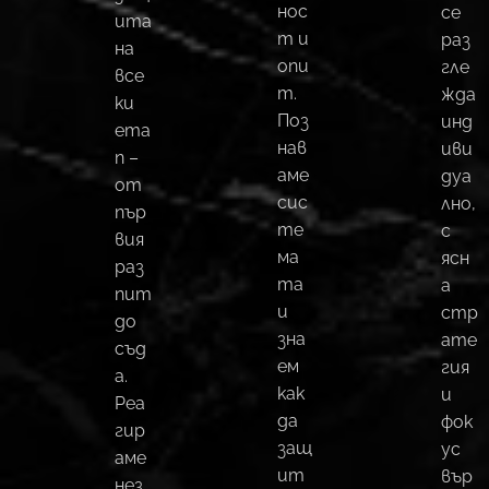
нос
се
ита
т и
раз
на
опи
гле
все
т.
жда
ки
Поз
инд
ета
нав
иви
п –
аме
дуа
от
сис
лно,
пър
те
с
вия
ма
ясн
раз
та
а
пит
и
стр
до
зна
ате
съд
ем
гия
а.
как
и
Реа
да
фок
гир
защ
ус
аме
ит
вър
нез