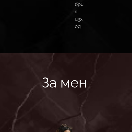
бри
я
изх
од.
За мен